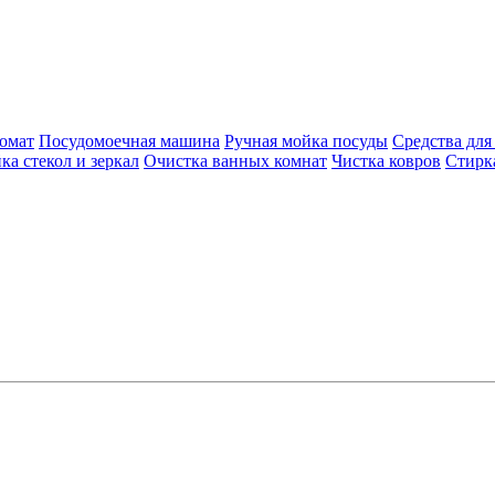
омат
Посудомоечная машина
Ручная мойка посуды
Средства для
ка стекол и зеркал
Очистка ванных комнат
Чистка ковров
Стирк