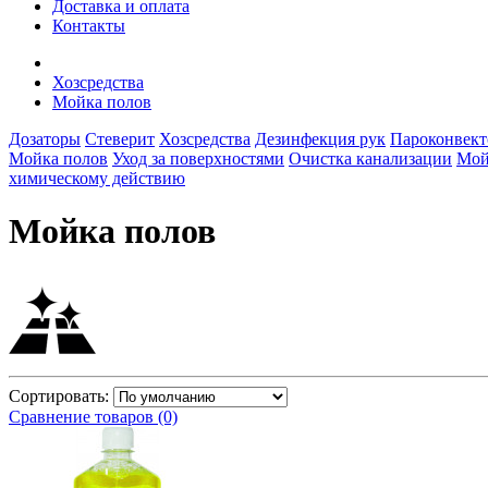
Доставка и оплата
Контакты
Хозсредства
Мойка полов
Дозаторы
Стеверит
Хозсредства
Дезинфекция рук
Пароконвект
Мойка полов
Уход за поверхностями
Очистка канализации
Мой
химическому действию
Мойка полов
Сортировать:
Сравнение товаров (0)